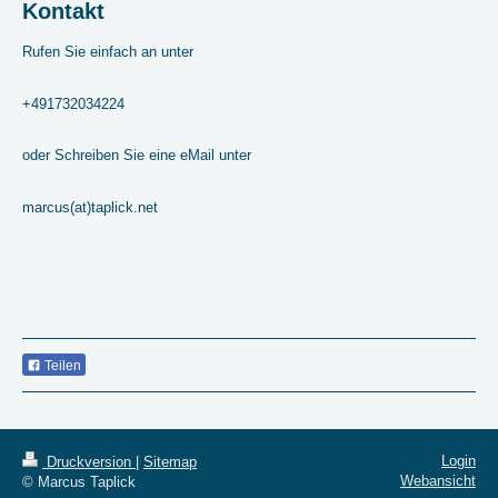
Kontakt
Rufen Sie einfach an unter
+491732034224
oder Schreiben Sie eine eMail unter
marcus(at)taplick.net
Teilen
Login
Druckversion
|
Sitemap
Webansicht
© Marcus Taplick